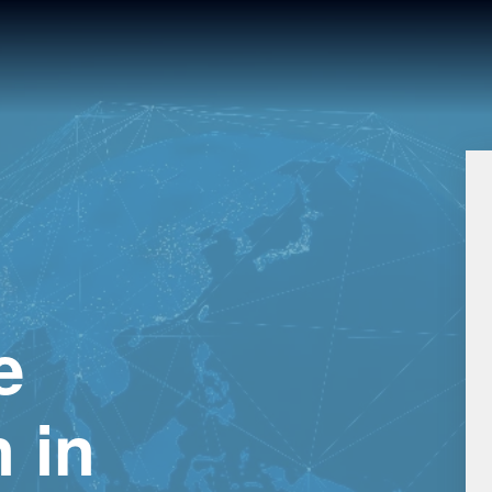
e
 in