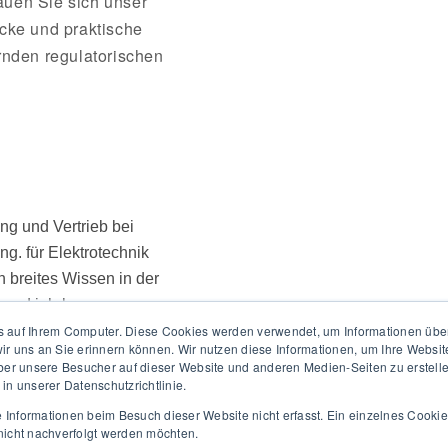
auen Sie sich unser
icke und praktische
ernden regulatorischen
ing und Vertrieb bei
ng. für Elektrotechnik
n breites Wissen in der
 und jahrlange
 auf Ihrem Computer. Diese Cookies werden verwendet, um Informationen über I
 Zertifizieren.
ir uns an Sie erinnern können. Wir nutzen diese Informationen, um Ihre Websi
r unsere Besucher auf dieser Website und anderen Medien-Seiten zu erstellen
in unserer Datenschutzrichtlinie.
Informationen beim Besuch dieser Website nicht erfasst. Ein einzelnes Cookie 
nicht nachverfolgt werden möchten.