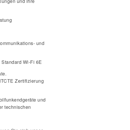
lungen und ihre
üstung
kommunikations- und
 Standard Wi-Fi 6E
te.
TCTE Zertifizierung
bilfunkendgeräte und
er technischen