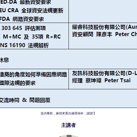
提供餐飲，麻煩來賓自備環保杯，謝謝!】
主講者