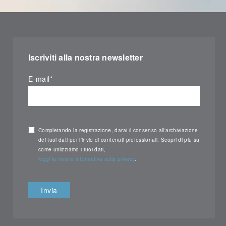
Iscriviti alla nostra newsletter
E-mail
*
Completando la registrazione, darai il consenso all'archiviazione
dei tuoi dati per l'invio di contenuti professionali. Scopri di più su
come utilizziamo i tuoi dati,
leggi la nostra informativa sulla privacy
.