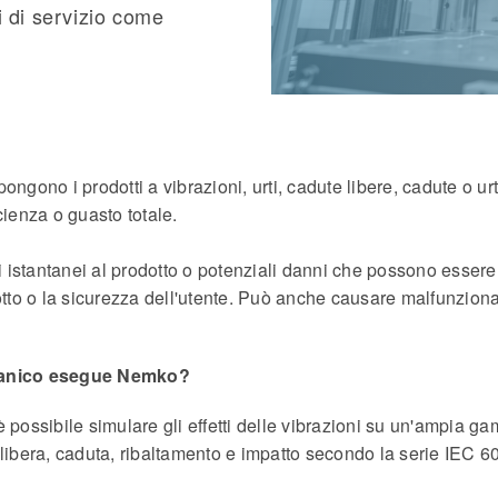
i di servizio come
ngono i prodotti a vibrazioni, urti, cadute libere, cadute o ur
cienza o guasto totale.
istantanei al prodotto o potenziali danni che possono essere v
otto o la sicurezza dell'utente. Può anche causare malfunzionam
ccanico esegue Nemko?
possibile simulare gli effetti delle vibrazioni su un'ampia gam
libera, caduta, ribaltamento e impatto secondo la serie IEC 6