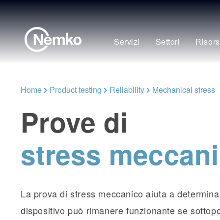
Servizi
Settori
Risor
Home
Product testing
Reliability
Mechanical stress
Prove di
stress meccan
La prova di stress meccanico aiuta a determina
dispositivo può rimanere funzionante se sotto