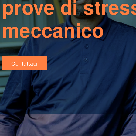
prove di stres
meccanico
Contattaci