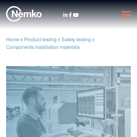
Home
Product testing
Safety testing
Components installation materials