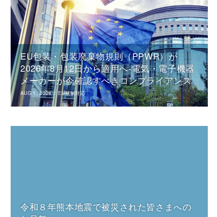
EU包装・包装廃棄物規則（PPWR）が
2026年8月12日から適用へ-電気・電子機器
メーカーが今確認すべきコンプライアンス
AUG 1, 2026
//
EU規制対応
令和８年熊本地震で被災された皆さまへの