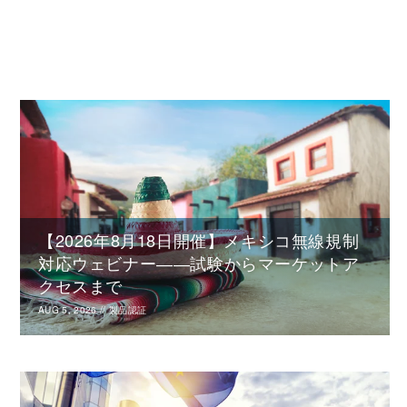
【2026年8月18日開催】メキシコ無線規制
対応ウェビナー――試験からマーケットア
クセスまで
AUG 5, 2026
//
製品認証