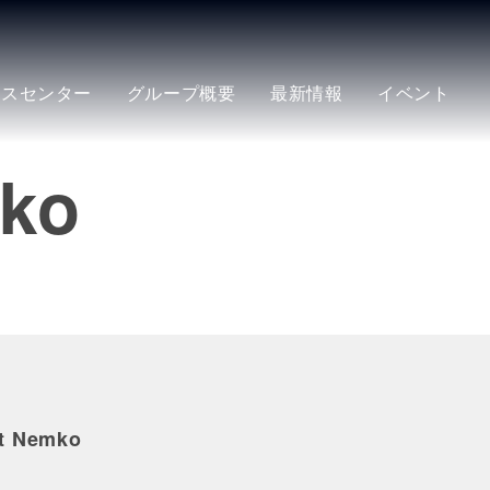
ースセンター
グループ概要
最新情報
イベント
mko
t Nemko