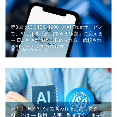
第3回：ISO/IEC 42001とAI Trustサービス
で、AI活用を「説明できる経営」に変える
― EU AI Act時代に求められる、信頼され
るAIガバナンスの作り方 ―
JUL 31, 2026
//
AIガバナンス
第2回：EU AI Actで問われる「高リスク
AI」とは ― 採用・人事・製品安全・重要イ