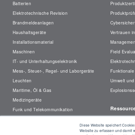
Batterien
Produktzerti
Elektrotechnische Revision
Produktprü
Brandmeldeanlagen
Cybersicher
Haushaltsgeräte
Vertrauen in
Installationsmaterial
Management
Maschinen
Field Evalua
IT- und Unterhaltungselektronik
Elektrotech
Mess-, Steuer-, Regel- und Laborgeräte
Funktionale
Leuchten
Umwelt und 
Maritime, Öl & Gas
Explosionss
Medizingeräte
Ressourc
Funk und Telekommunikation
Militär, Luft- und Raumfahrt
Information
Diese Website speichert Cookies
Zertifikats
Website zu erfassen und damit w