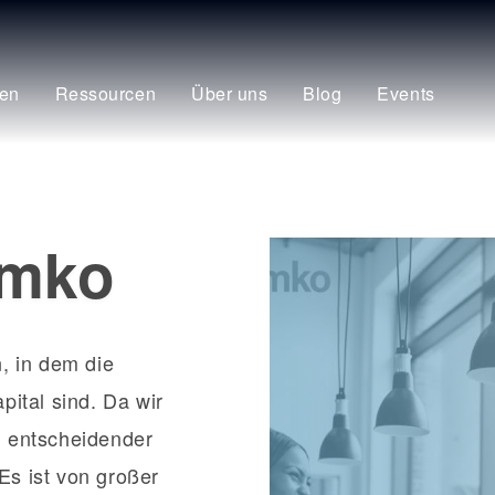
en
Ressourcen
Über uns
Blog
Events
emko
, in dem die
ital sind. Da wir
in entscheidender
 Es ist von großer