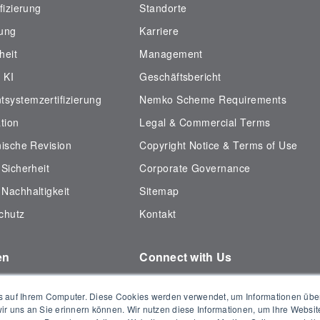
fizierung
Standorte
fung
Karriere
heit
Management
 KI
Geschäftsbericht
systemzertifizierung
Nemko Scheme Requirements
tion
Legal & Commercial Terms
nische Revision
Copyright Notice & Terms of Use
 Sicherheit
Corporate Governance
Nachhaltigkeit
Sitemap
chutz
Kontakt
en
Connect with Us
smaterial
 auf Ihrem Computer. Diese Cookies werden verwendet, um Informationen über I
datenbank
ir uns an Sie erinnern können. Wir nutzen diese Informationen, um Ihre Websi