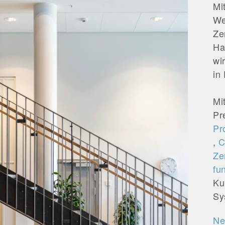
Mi
We
Ze
Ha
wi
in
Mi
Pr
Pr
,
C
Ze
fu
Ku
Sy
Ne