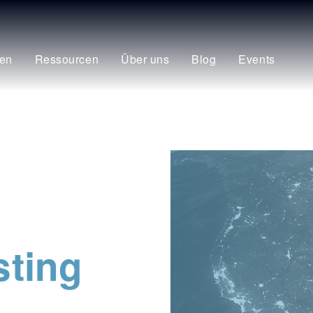
en
Ressourcen
Über uns
Blog
Events
sting