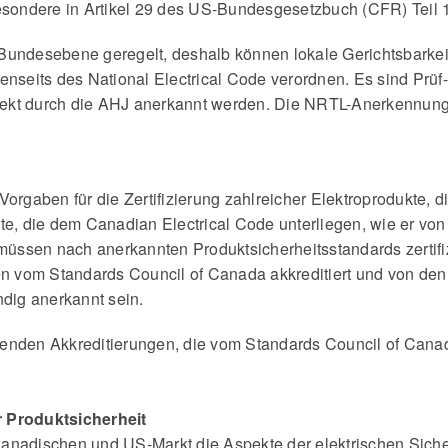
besondere in Artikel 29 des US-Bundesgesetzbuch (CFR) Teil 
uf Bundesebene geregelt, deshalb können lokale Gerichtsbark
enseits des National Electrical Code verordnen. Es sind Prüf- 
irekt durch die AHJ anerkannt werden. Die NRTL-Anerkennung 
Vorgaben für die Zertifizierung zahlreicher Elektroprodukte,
te, die dem Canadian Electrical Code unterliegen, wie er von 
ssen nach anerkannten Produktsicherheitsstandards zertifizi
en vom Standards Council of Canada akkreditiert und von den
ndig anerkannt sein.
henden Akkreditierungen, die vom Standards Council of Cana
r Produktsicherheit
anadischen und US-Markt die Aspekte der elektrischen Sicher