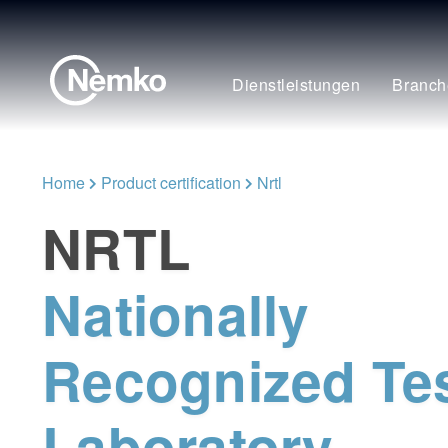
Dienstleistungen
Branch
Home
Product certification
Nrtl
NRTL
Nationally
Recognized Te
Laboratory