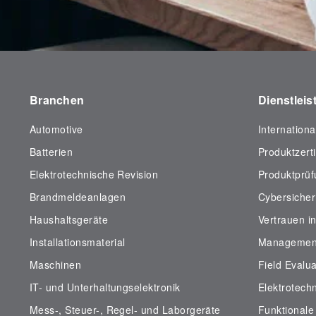
Branchen
Dienstlei
Automotive
Internation
Batterien
Produktzerti
Elektrotechnische Revision
Produktprü
Brandmeldeanlagen
Cybersicher
Haushaltsgeräte
Vertrauen in
Installationsmaterial
Management
Maschinen
Field Evalua
IT- und Unterhaltungselektronik
Elektrotech
Mess-, Steuer-, Regel- und Laborgeräte
Funktionale