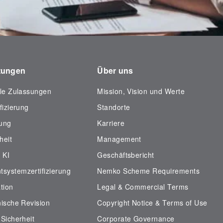
stungen
Über uns
ale Zulassungen
Mission, Vision und Werte
fizierung
Standorte
fung
Karriere
heit
Management
 KI
Geschäftsbericht
systemzertifizierung
Nemko Scheme Requirements
tion
Legal & Commercial Terms
nische Revision
Copyright Notice & Terms of Use
 Sicherheit
Corporate Governance