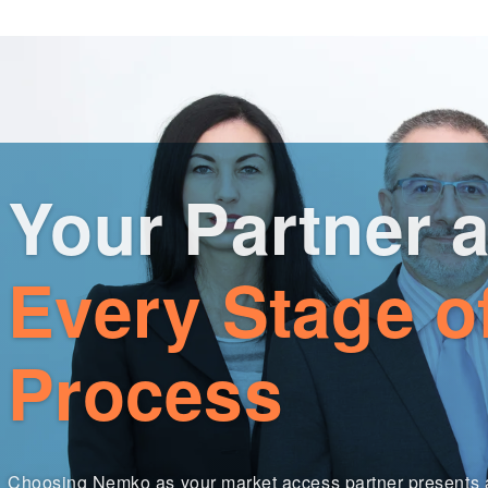
Your Partner a
Every Stage o
Process
Choosing Nemko as your market access partner presents 