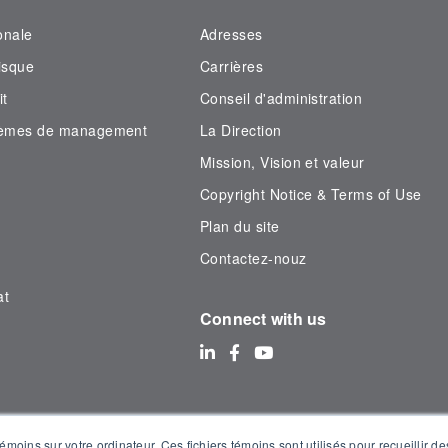
onale
Adresses
isque
Carrières
it
Conseil d'administration
ystèmes de management
La Direction
Mission, Vision et valeur
Copyright Notice & Terms of Use
Plan du site
Contactez-nouz
at
Connect with us
émoins sur votre ordinateur. Ces fichiers témoins sont utilisés pour recueillir 