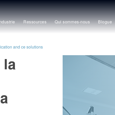
Industrie
Ressources
Qui sommes-nous
Blogue
fication and ce solutions
 la
la