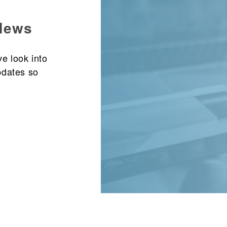
 News
e look into
pdates so