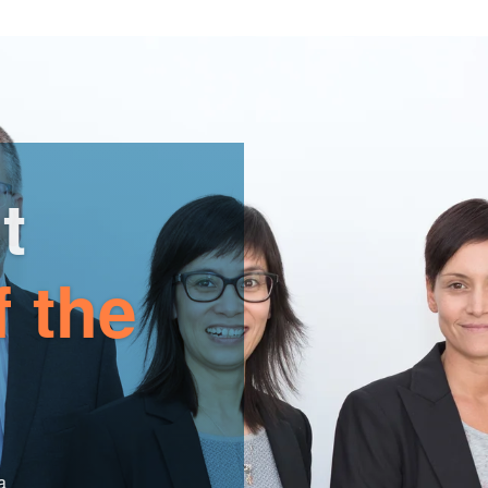
t
f the
a