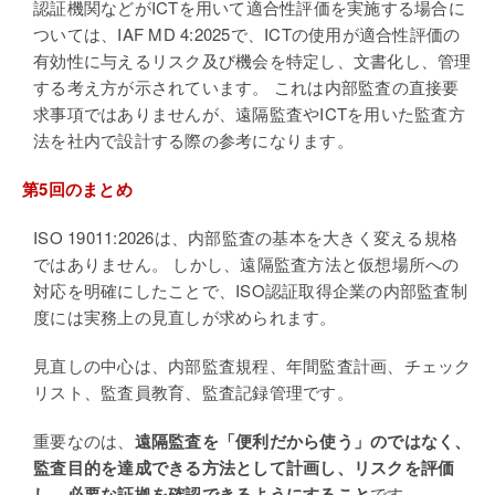
認証機関などがICTを用いて適合性評価を実施する場合に
ついては、IAF MD 4:2025で、ICTの使用が適合性評価の
有効性に与えるリスク及び機会を特定し、文書化し、管理
する考え方が示されています。 これは内部監査の直接要
求事項ではありませんが、遠隔監査やICTを用いた監査方
法を社内で設計する際の参考になります。
第5回のまとめ
ISO 19011:2026
は、内部監査の基本を大きく変える規格
ではありません。 しかし、遠隔監査方法と仮想場所への
対応を明確にしたことで、ISO認証取得企業の内部監査制
度には実務上の見直しが求められます。
見直しの中心は、内部監査規程、年間監査計画、チェック
リスト、監査員教育、監査記録管理です。
重要なのは、
遠隔監査を「便利だから使う」のではなく、
監査目的を達成できる方法として計画し、リスクを評価
し、必要な証拠を確認できるようにすること
です。