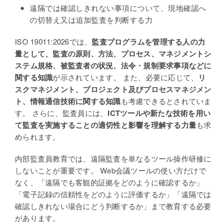
遠隔では確認しきれない事項について、現地確認へ
の切替え又は追加監査を判断する力
ISO 19011:2026
では、
監査プログラムを管理する人の力
量として、監査の原則、方法、プロセス、マネジメントシ
ステム規格、被監査者の状況、法令・規制要求事項などに
関する知識
が示されています。 また、必要に応じて、
リ
スクマネジメント、プロジェクト及びプロセスマネジメン
ト、情報通信技術に関する知識
も考慮できるとされていま
す。 さらに、監査員には、
ICTツールや新たな技術を用い
て監査を実施することの適切性と影響を理解する力量
も求
められます。
内部監査員教育では、遠隔監査を単なるツール操作研修に
しないことが重要です。 Web会議ツールの使い方だけで
なく、「遠隔でも客観的証拠をどのように確認するか」
「電子記録の信頼性をどのように評価するか」「遠隔では
確認しきれない場合にどう判断するか」まで教育する必要
があります。