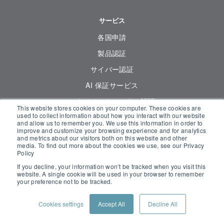
サービス
各国申請
製品認証
サイバー認証
AI 保証サービス
マネジメントシステム認証
This website stores cookies on your computer. These cookies are
used to collect information about how you interact with our website
機能安全
and allow us to remember you. We use this information in order to
improve and customize your browsing experience and for analytics
フィールドエバリュエーションサービス
and metrics about our visitors both on this website and other
media. To find out more about the cookies we use, see our Privacy
Policy
If you decline, your information won’t be tracked when you visit this
リソースセンター
website. A single cookie will be used in your browser to remember
your preference not to be tracked.
リソースセンター
Cookies settings
Accept All
Decline All
日本向け最新情報