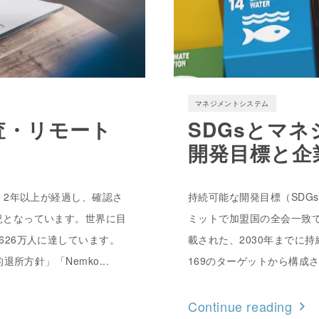
マネジメントシステム
査・リモート
SDGsとマネ
開発目標と企
ら、2年以上が経過し、確認さ
持続可能な開発目標（SDGs：Sus
況となっています。世界に目
ミットで加盟国の全会一致で
626万人に達しています。
載された、2030年までに
所方針」「Nemko...
169のターゲットから構成さ
Continue reading