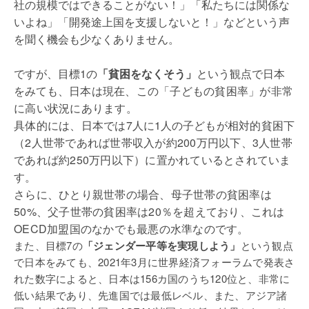
社の規模ではできることがない！」「私たちには関係な
いよね」「開発途上国を支援しないと！」などという声
を聞く機会も少なくありません。
ですが、目標1の
「貧困をなくそう」
という観点で日本
をみても、
日本は現在、この「子どもの貧困率」が非常
に高い状況にあります。
具体的には、日本では
7人に1人
の子どもが相対的貧困下
（2人世帯であれば世帯収入が約200万円以下、3人世帯
であれば約250万円以下）に置かれているとされていま
す。
さらに、ひとり親世帯の場合、母子世帯の貧困率は
50%、父子世帯の貧困率は20％を超えており、これは
OECD加盟国のなかでも最悪の水準なのです。
また、目標7の
「ジェンダー平等を実現しよう」
という観点
で日本をみても、
2021年3月に世界経済フォーラムで発表さ
れた数字によると、日本は156カ国のうち120位と、非常に
低い結果であり、先進国では最低レベル、また、アジア諸