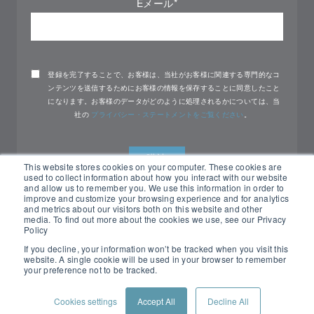
Eメール
*
登録を完了することで、お客様は、当社がお客様に関連する専門的なコ
ンテンツを送信するためにお客様の情報を保存することに同意したこと
になります。お客様のデータがどのように処理されるかについては、当
社の
プライバシー・ステートメントをご覧ください
。
This website stores cookies on your computer. These cookies are
used to collect information about how you interact with our website
and allow us to remember you. We use this information in order to
improve and customize your browsing experience and for analytics
and metrics about our visitors both on this website and other
media. To find out more about the cookies we use, see our Privacy
Policy
If you decline, your information won’t be tracked when you visit this
website. A single cookie will be used in your browser to remember
All rights reserved Nemko ©2026
your preference not to be tracked.
Cookies settings
Accept All
Decline All
PRIVACY
CONTACT
CUSTOMER PORTAL