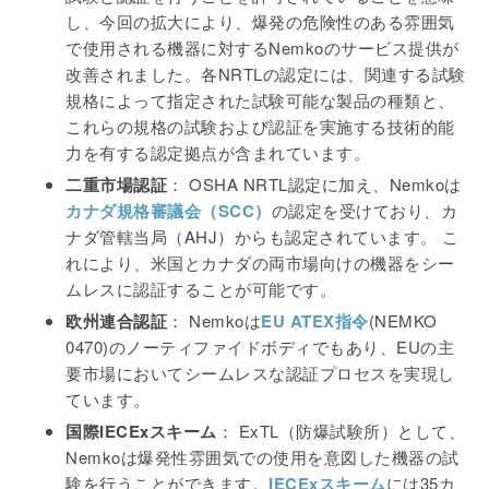
し、今回の拡大により、爆発の危険性のある雰囲気
で使用される機器に対するNemkoのサービス提供が
改善されました。各NRTLの認定には、関連する試験
規格によって指定された試験可能な製品の種類と、
これらの規格の試験および認証を実施する技術的能
力を有する認定拠点が含まれています。
二重市場認証
： OSHA NRTL認定に加え、Nemkoは
カナダ規格審議会（SCC）
の認定を受けており、カ
ナダ管轄当局（AHJ）からも認定されています。 こ
れにより、米国とカナダの両市場向けの機器をシー
ムレスに認証することが可能です。
欧州連合認証
： Nemkoは
EU ATEX指令
(NEMKO
0470)のノーティファイドボディでもあり、EUの主
要市場においてシームレスな認証プロセスを実現し
ています。
国際IECExスキーム
： ExTL（防爆試験所）として、
Nemkoは爆発性雰囲気での使用を意図した機器の試
験を行うことができます。
IECExスキーム
には35カ