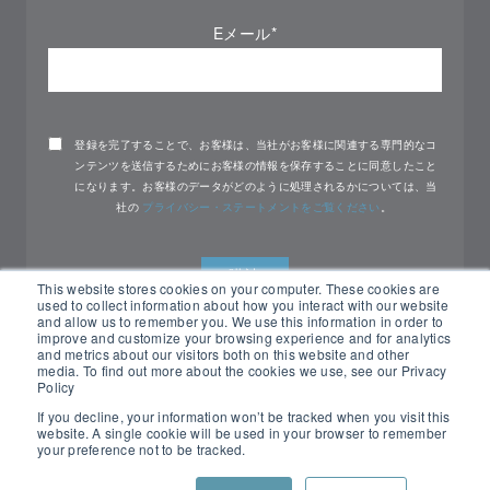
Eメール
*
登録を完了することで、お客様は、当社がお客様に関連する専門的なコ
ンテンツを送信するためにお客様の情報を保存することに同意したこと
になります。お客様のデータがどのように処理されるかについては、当
社の
プライバシー・ステートメントをご覧ください
。
This website stores cookies on your computer. These cookies are
used to collect information about how you interact with our website
and allow us to remember you. We use this information in order to
improve and customize your browsing experience and for analytics
and metrics about our visitors both on this website and other
media. To find out more about the cookies we use, see our Privacy
Policy
If you decline, your information won’t be tracked when you visit this
website. A single cookie will be used in your browser to remember
your preference not to be tracked.
All rights reserved Nemko ©2026