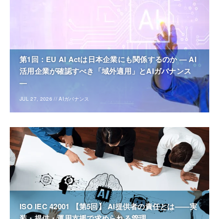
第1回：EU AI Actは日本企業にも関係するのか ― AI
活用企業が確認すべき「域外適用」とAIガバナンス
―
JUL 27, 2026
//
AIガバナンス
ISO IEC 42001 【第5回】 AI提供者の責任とは――実
装・提供・運用支援で求められる管理