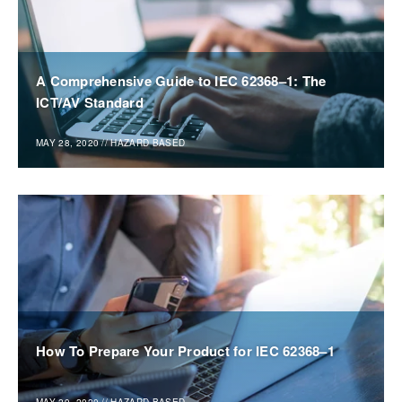
A Comprehensive Guide to IEC 62368–1: The
ICT/AV Standard
MAY 28, 2020
//
HAZARD BASED
How To Prepare Your Product for IEC 62368–1
MAY 29, 2020
//
HAZARD BASED