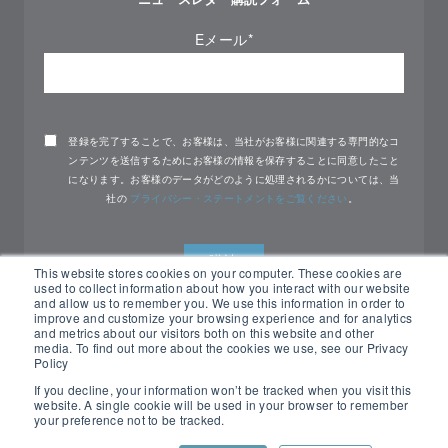
Eメール
*
登録を完了することで、お客様は、当社がお客様に関連する専門的なコ
ンテンツを送信するためにお客様の情報を保存することに同意したこと
になります。お客様のデータがどのように処理されるかについては、当
社の
プライバシー・ステートメントをご覧ください
。
This website stores cookies on your computer. These cookies are
used to collect information about how you interact with our website
and allow us to remember you. We use this information in order to
improve and customize your browsing experience and for analytics
and metrics about our visitors both on this website and other
media. To find out more about the cookies we use, see our Privacy
Policy
If you decline, your information won’t be tracked when you visit this
website. A single cookie will be used in your browser to remember
All rights reserved Nemko ©2026
your preference not to be tracked.