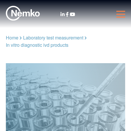
Home
Laboratory test measurement
In vitro diagnostic ivd products