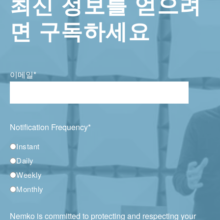
최신 정보를 얻으려
면 구독하세요
이메일
*
Notification Frequency
*
Instant
Daily
Weekly
Monthly
Nemko is committed to protecting and respecting your