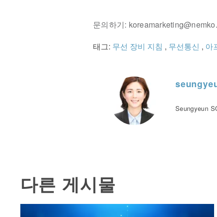
문의하기: koreamarketing@nemko
태그:
무선 장비 지침
,
무선통신
,
아
seungye
Seungyeun SO
다른 게시물