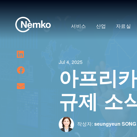
서비스
산업
자료실
Jul 4, 2025
아프리카
규제 소
작성자:
seungyeun SONG