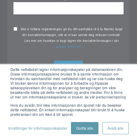
Ved å fullføre registreringen gir du ditt samtykke til å la Nemko large
din kontaktinformasjon, slik at vi kan sende deg relevant innhold.
Les mer om hvordan vi trygt lagrer din kontaktinformasjon i vår
privacy statement.
Dette nettstedet lagrer informasjonskapsler på datamaskinen din.
Disse informasjonskapslene brukes til å samle informasjon om
hvordan du samhandler med nettstedet vårt og lar oss huske deg.
Vi bruker denne informasjonen for å forbedre og tilpasse
søkeopplevelsen din og for analyser og beregninger om våre
besøkende både på dette nettstedet og andre medier. For å finne
ut mer om informasjonskapslene vi bruker, se vår personvernpolicy
Hvis du avslår, blir ikke informasjonen din sporet når du besøker
dette nettstedet. Én enkelt informasjonskapsel blir brukt til å huske
preferansen din om ikke å bli sporet.
All rights reserved Nemko ©2026
Innstillinger for informasjonskapsler
Godta alle
Avslå alle
PRIVACY
CONTACT
CUSTOMER PORTAL