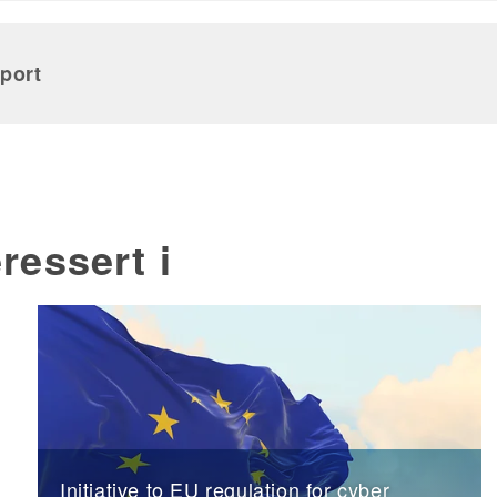
port
ressert i
Initiative to EU regulation for cyber