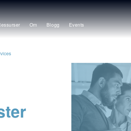
essurser
Om
Blogg
Events
vices
ster