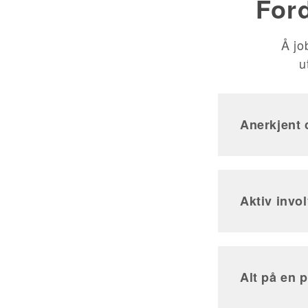
For
Å jo
u
Anerkjent 
Aktiv invo
Alt på en 