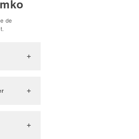
emko
se de
t.
er