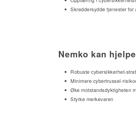
Opplæring i cybersikkerhetsri
Skreddersydde tjenester for 
Nemko kan hjelpe
Robuste cybersikkerhet-strat
Minimere cybertrussel-risik
Øke motstandsdyktigheten m
Styrke merkevaren