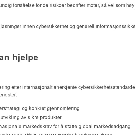
ndig forståelse for de risikoer bedrifter møter, så vel som høy
e løsninger innen cybersikkerhet og generell
informasjonssikke
an hjelpe
tifisering etter internasjonalt anerkjente cybersikkerhetsstandar
enester.
erstrategi og konkret gjennomføring
tvikling av sikre produkter
nasjonale markedskrav for å støtte global markedsadgang