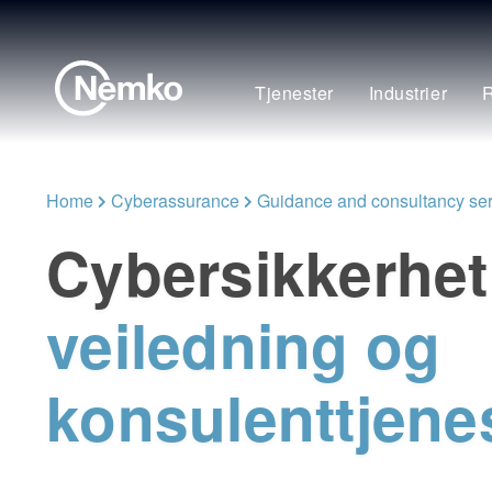
Tjenester
Industrier
R
Home
Cyberassurance
Guidance and consultancy ser
Cybersikkerhet
veiledning og
konsulenttjene