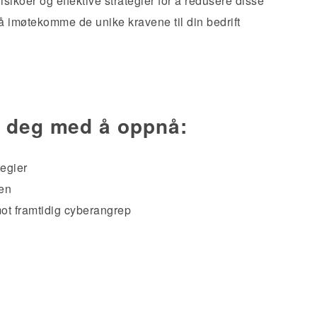
sikoer og effektive strategier for å redusere disse
å imøtekomme de unike kravene til din bedrift
 deg med å oppnå:
egier
oen
ot framtidig cyberangrep