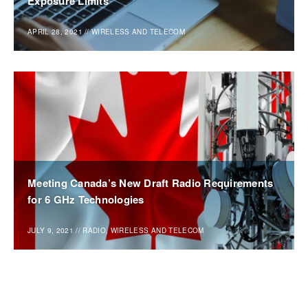
Exposure Limits
APRIL 28, 2021
//
WIRELESS AND TELECOM
Meeting Canada’s New Draft Radio Requirements
for 6 GHz Technologies
JULY 9, 2021
//
RADIO, WIRELESS AND TELECOM