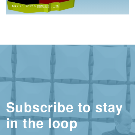
MAY 26, 2022
//
國際認證，巴西
Subscribe to stay
in the loop