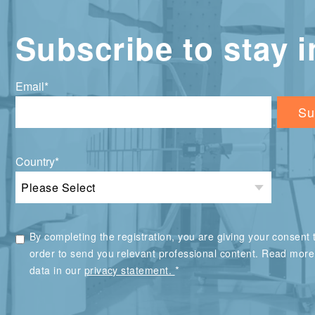
Subscribe to stay i
Email
*
Country
*
By completing the registration, you are giving your consent t
order to send you relevant professional content. Read mor
*
data in our
privacy statement.