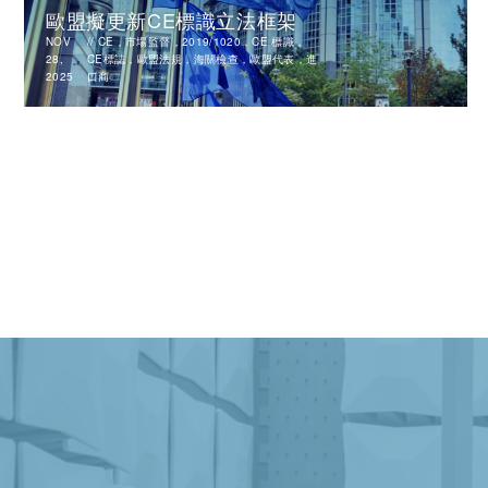
歐盟擬更新CE標識立法框架
NOV
//
CE，市場監督，2019/1020，CE 標識，
28,
CE標誌，歐盟法規，海關檢查，歐盟代表，進
2025
口商