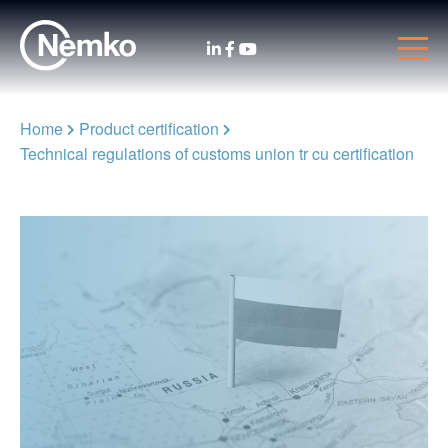
Home
Product certification
Technical regulations of customs union tr cu certification