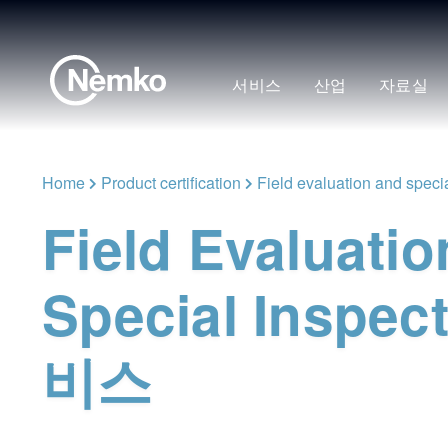
서비스
산업
자료실
Home
Product certification
Field evaluation and speci
Field Evaluatio
Special Inspec
비스