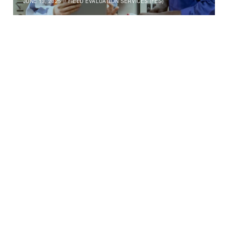
JUNE 13, 2025
//
FIELD EVALUATION SERVICES (FES)