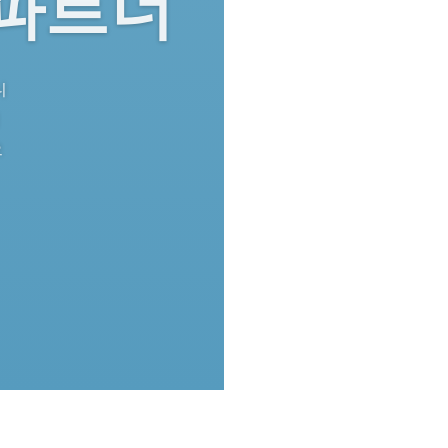
 파트너
니
적
으