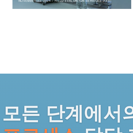
NOVEMBER 22, 2024
//
FIELD EVALUATION SERVICES (FES)
모든 단계에서