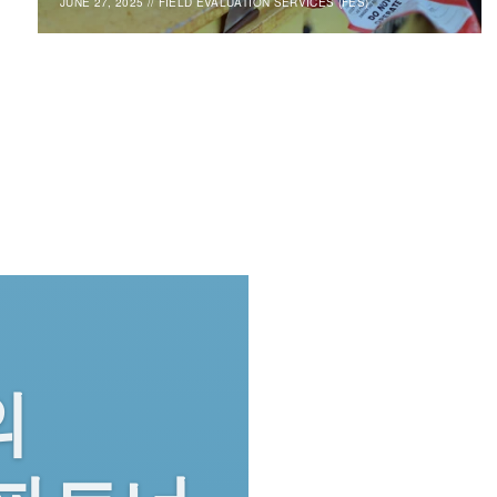
JUNE 27, 2025
//
FIELD EVALUATION SERVICES (FES)
의