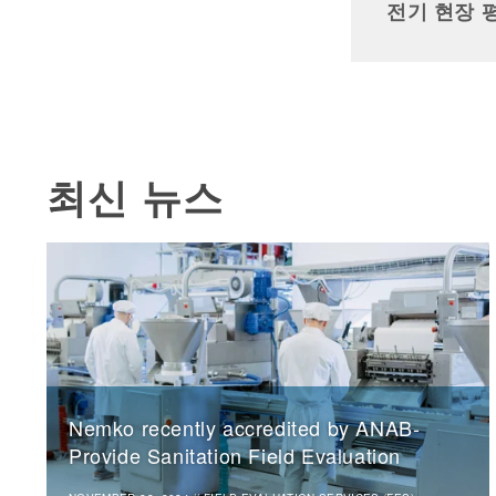
전기 현장 
최신 뉴스
Nemko recently accredited by ANAB-
Provide Sanitation Field Evaluation