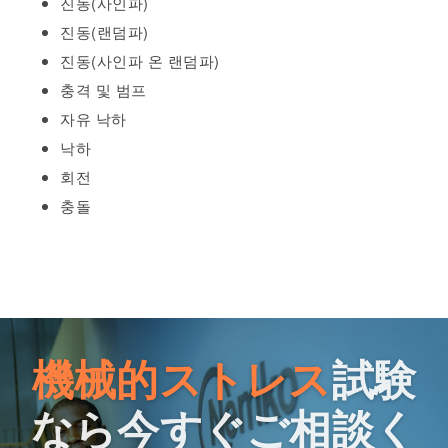
진동(사인파)
진동(랜덤파)
진동(사인파 온 랜덤파)
충격 및 범프
자유 낙하
낙하
회전
충돌
機械的ストレス
試験
なら今すぐご相談く