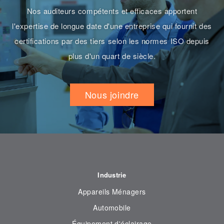
Nos auditeurs compétents et efficaces apportent
l'expertise de longue date d'une entreprise qui fournit des
certifications par des tiers selon les normes ISO depuis
plus d'un quart de siècle.
Nous joindre
Industrie
Appareils Ménagers
Automobile
Équipement d'éclairage