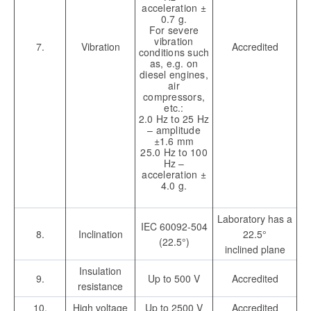
acceleration ±
0.7 g.
For severe
vibration
7.
Vibration
Accredited
conditions such
as, e.g. on
diesel engines,
air
compressors,
etc.:
2.0 Hz to 25 Hz
– amplitude
±1.6 mm
25.0 Hz to 100
Hz –
acceleration ±
4.0 g.
Laboratory has a
IEC 60092-504
8.
Inclination
22.5°
(22.5°)
inclined plane
Insulation
9.
Up to 500 V
Accredited
resistance
10.
High voltage
Up to 2500 V
Accredited