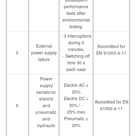
performance
tests after
environmental
testing.
- 3 interruptions
during 5
External
Accredited for
minutes;
3.
power supply
EN 61000-4-11
- Switching-off
failure
time 30 s
each case
Power
Electric AC ±
supply
20%
variations:
Electric DC +
electric
Accredited for EN
4.
30% / -
and
61000-4-11
25% max
pneumatic
Pneumatic ±
and
20%
hydraulic