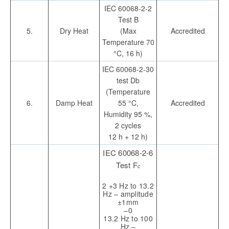
IEC 60068-2-2
Test B
5.
Dry Heat
(Max
Accredited
Temperature 70
°C, 16 h)
IEC 60068-2-30
test Db
(Temperature
6.
Damp Heat
55 °C,
Accredited
Humidity 95 %,
2 cycles
12 h + 12 h)
IEC 60068-2-6
Test F
c
2 +3 Hz to 13.2
Hz – amplitude
±1mm
–0
13.2 Hz to 100
Hz –