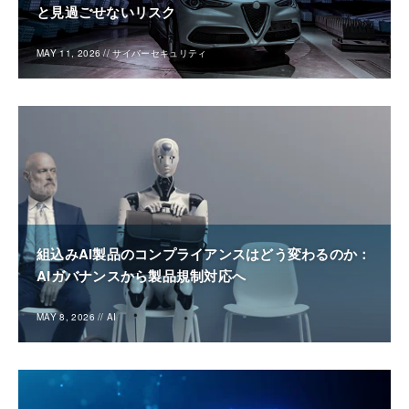
と見過ごせないリスク
MAY 11, 2026
//
サイバーセキュリティ
組込みAI製品のコンプライアンスはどう変わるのか：
AIガバナンスから製品規制対応へ
MAY 8, 2026
//
AI