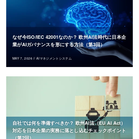
なぜ今ISO/IEC 42001なのか？ 欧州AI法時代に日本企
業がAIガバナンスを形にする方法（第3回）
MAY 7, 2026
//
AIマネジメントシステム
自社では何を準備すべきか？ 欧州AI法（EU AI Act）
対応を日本企業の実務に落とし込むチェックポイント
（第2回）