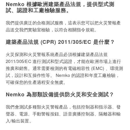
Nemko 根據
歐洲建築
產品法規
，
提供型式測
試、認證和工廠檢驗服務。
我們提供廣泛的合格測試服務，這表示您可以把火災警報
產
品送交我們實驗室檢驗，以符合相關指令規範
。
建築
產品法規
(CPR) 2011/305/EC 是什麼
？
火災探測和火災警報系統產品必須根據建築產品法規
2011/305/EC 進行測試和型式認證，
才能在歐洲市場上進行
推廣和銷售。通常需要檢測的有
電磁相容性
(EMC)
、
環境測
試，設計和
互操作性等
。
Nemko 的
認證和年度工廠檢驗，
可確保您的生
產過程安全無虞
。
Nemko 為那類設備
提供防火災和安全測試？
我們會測試多種類火災警報
產品，包括控制器和指示器、發
聲器、電源、手動警報按鈕、語音廣播控制器、隔離器和輸
入
/
輸出裝置。