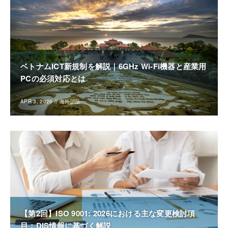
ベトナムICT新規制を解説｜6GHz Wi-Fi機器と産業用
PCの必須対応とは
APR 3, 2026
//
海外認証
【第2回】ISO 9001: 2026における主な変更検討項
目：DIS情報に基づく解説