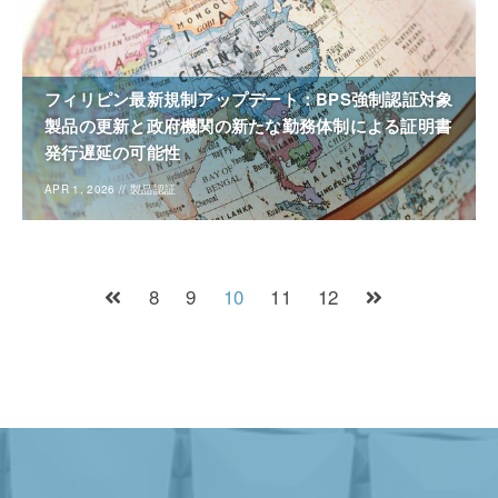
フィリピン最新規制アップデート：BPS強制認証対象
製品の更新と政府機関の新たな勤務体制による証明書
発行遅延の可能性
APR 1, 2026
//
製品認証
8
9
10
11
12