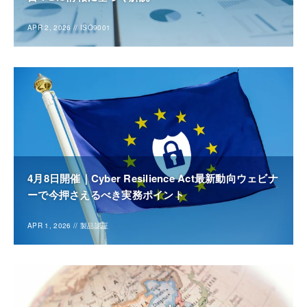
APR 2, 2026
//
ISO9001
4月8日開催｜Cyber Resilience Act最新動向ウェビナ
ーで今押さえるべき実務ポイント
APR 1, 2026
//
製品認証