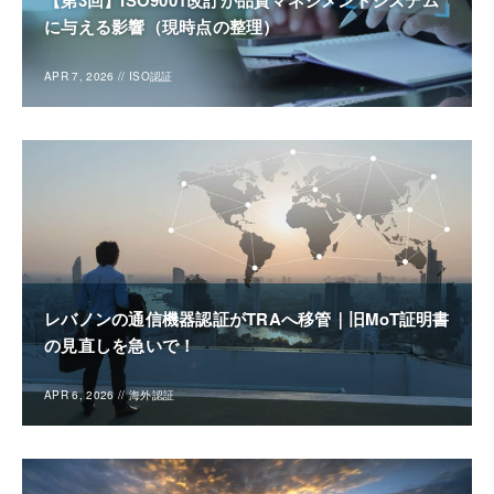
【第3回】ISO9001改訂が品質マネジメントシステム
に与える影響（現時点の整理）
APR 7, 2026
//
ISO認証
レバノンの通信機器認証がTRAへ移管｜旧MoT証明書
の見直しを急いで！
APR 6, 2026
//
海外認証