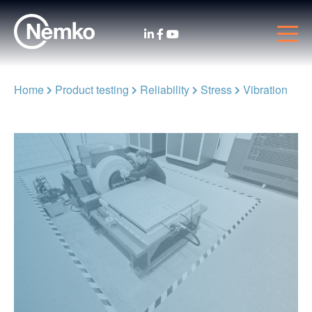
Home
Product testing
Reliability
Stress
Vibration