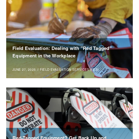
Field Evaluation: Dealing with "Red Tagged"
Equipment in the Workplace
JUNE 27, 2025
//
FIELD EVALUATION SERVICES (FES)
Red-Tagged Equipment? Get Back Up and