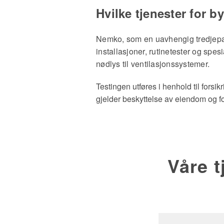
Hvilke tjenester for 
Nemko, som en uavhengig tredjepart,
installasjoner, rutinetester og spe
nødlys til ventilasjonssystemer.
Testingen utføres i henhold til forsikr
gjelder beskyttelse av eiendom og f
Våre t