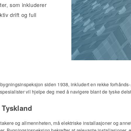
ester, som inkluderer
iv drift og full
 bygningsinspeksjon siden 1938, inkludert en rekke forhånds-, r
spesialister vil hjelpe deg med å navigere blant de tyske delst
 Tyskland
dstakere og allmennheten, må elektriske installasjoner og anne
. Bygningsinspeksjon bekrefter at relevante installasjoner, ele