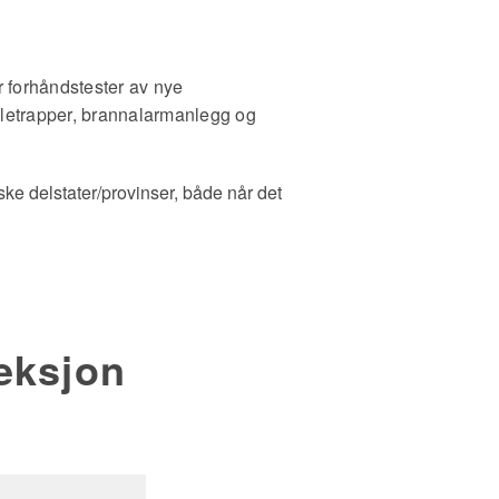
r forhåndstester av nye
rulletrapper, brannalarmanlegg og
tyske delstater/provinser, både når det
peksjon