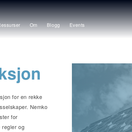
essurser
Om
Blogg
Events
ksjon
ksjon for en rekke
ngsselskaper. Nemko
ter for
 regler og