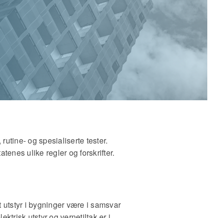
utine- og spesialiserte tester.
atenes ulike regler og forskrifter.
t utstyr i bygninger være i samsvar
ktrisk utstyr og vernetiltak er i