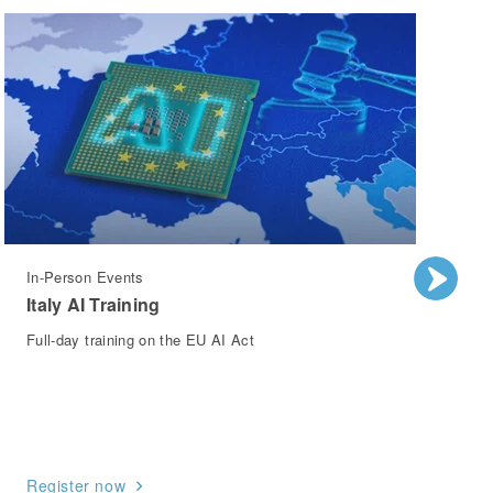
In-Person Events
T
Italy AI Training
S
S
Full-day training on the EU AI Act
M
o
Register now
G