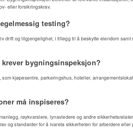
ov- eller forsikringskrav.
regelmessig testing?
iv drift og tilgjengelighet, i tillegg til å beskytte eiendom samt
r krever bygningsinspeksjon?
, som kjøpesentre, parkeringshus, hoteller, arrangementslokal
joner må inspiseres?
rmanlegg, røykvarslere, lynavledere og andre sikkerhetsrelate
krav og standarder
for å ivareta sikkerheten for arbeidere eller